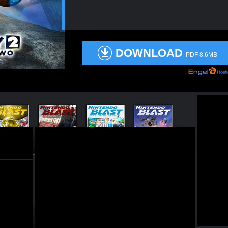
DOWNLOAD
PDF 8.6MB
ição Nº39
Edição Nº38
Edição Especial
Edição Nº37
Edição N
Dez/2012
Nov/2012
Wii U
Out/2012
Mar/201