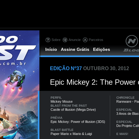
Sobre
Anuncie
Parceiros
Início
Assine Grátis
Edições
EDIÇÃO Nº37
OUTUBRO 30, 2012
Epic Mickey 2: The Power 
PERFIL
CHRONICLE
Mickey Mouse
Rareware - Par
BLAST FROM THE PAST
Castle of Illusion (Mega Drive)
ESPECIAL
3 Anos de Blas
PRÉVIA
Epic Mickey: Power of Illusion (3DS)
ESPECIAL
Do Projeto Caf
BLAST BATTLE
Paper Mario x Mario & Luigi
E MAIS!