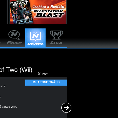
of Two (Wii)
ASSINE
GRÁTIS
te 2
t
é para o Wii U